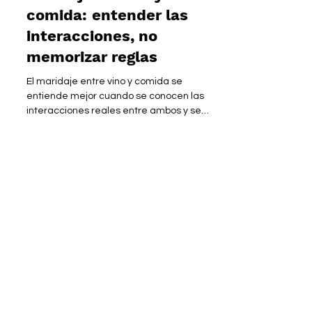
Maridaje de vino y
comida: entender las
interacciones, no
memorizar reglas
El maridaje entre vino y comida se
entiende mejor cuando se conocen las
interacciones reales entre ambos y se
respeta la preferencia personal. Este
artículo explica cómo características
como dulzor, acidez, sal, grasa, umami y
picante influyen en la percepción del vino,
y cómo aplicar estos principios para elegir
con mayor seguridad.
sommeliers
sommeliers México