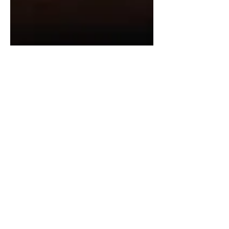
Sommeliers MX
19 dic 2025
3 min de lectura
Maridaje de vino y
comida: entender las
interacciones, no