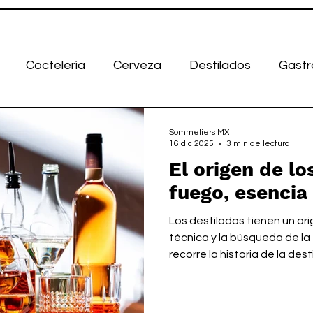
Coctelería
Cerveza
Destilados
Gastr
Sommeliers MX
16 dic 2025
3 min de lectura
El origen de lo
fuego, esencia 
Los destilados tienen un ori
técnica y la búsqueda de la 
recorre la historia de la des
civilizaciones antiguas y e
explicando cómo el alcohol 
conocimiento técnico a un e