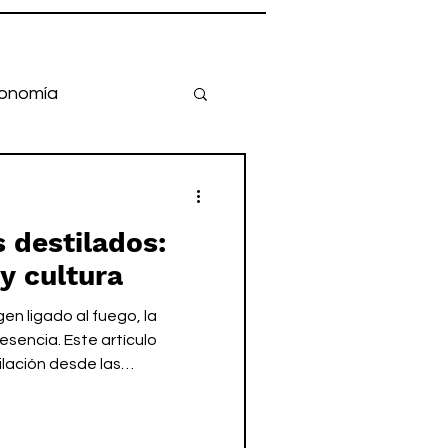
onomía
s destilados:
y cultura
gen ligado al fuego, la
esencia. Este artículo
tilación desde las
l mundo árabe hasta Europa,
pasó de ser un
lemento central de la