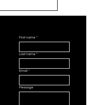
First name
*
Last name
*
Email
*
Message