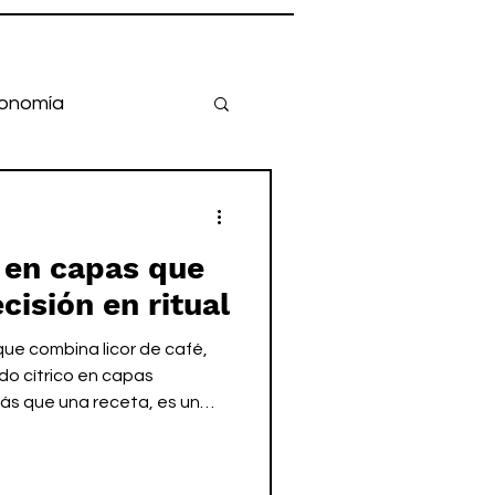
onomía
l en capas que
ecisión en ritual
 que combina licor de café,
do cítrico en capas
ás que una receta, es un
ión y cultura coctelera que
o visual y carácter.