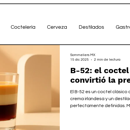
Coctelería
Cerveza
Destilados
Gastr
Sommeliers MX
15 dic 2025
2 min de lectura
B-52: el cocte
convirtió la pr
El B-52 es un coctel clásico
crema irlandesa y un destila
perfectamente definidas. M
ejercicio de técnica, precis
sigue vigente por su equilibri