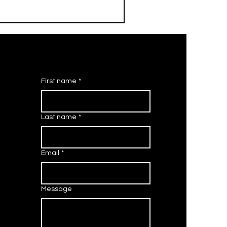
First name
*
Last name
*
Email
*
Message